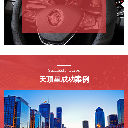
Successful Cases
天顶星成功案例