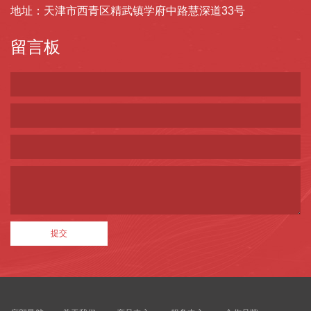
地址：天津市西青区精武镇学府中路慧深道33号
留言板