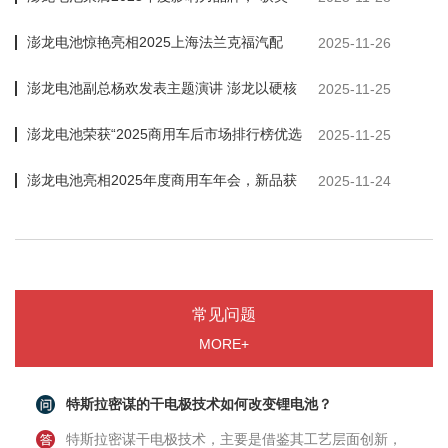
+特展”双线联动彰显实力
澎龙电池惊艳亮相2025上海法兰克福汽配
2025-11-26
展，展台咨询络绎不绝
澎龙电池副总杨欢发表主题演讲 澎龙以硬核
2025-11-25
实力引领新能源赛道
澎龙电池荣获“2025商用车后市场排行榜优选
2025-11-25
供应商品牌”奖项
澎龙电池亮相2025年度商用车年会，新品获
2025-11-24
行业热切关注
常见问题
MORE+
特斯拉密谋的干电极技术如何改变锂电池？
特斯拉密谋干电极技术，主要是借鉴其工艺层面创新，