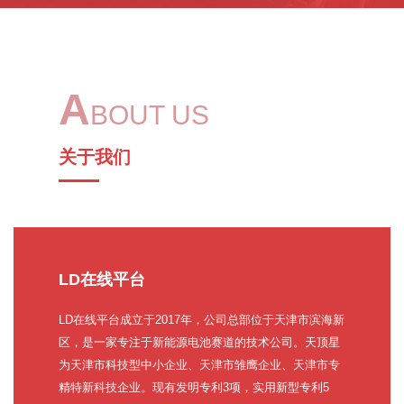
A
BOUT US
关于我们
LD在线平台
LD在线平台成立于2017年，公司总部位于天津市滨海新
区，是一家专注于新能源电池赛道的技术公司。天顶星
为天津市科技型中小企业、天津市雏鹰企业、天津市专
精特新科技企业。现有发明专利3项，实用新型专利5