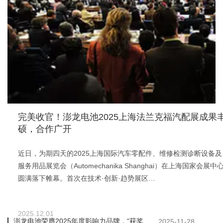
完美收官！澎龙电池2025上海法兰克福汽配展成果
硕，合作广开
近日，为期四天的2025上海国际汽车零配件、维修检测诊断设备及
服务用品展览会（Automechanika Shanghai）在上海国家会展中
圆满落下帷幕。首次在技术·创新·趋势展区…
2025.12.01
澎龙电池荣膺2025年度影响力品牌，“获奖
2025-11-28