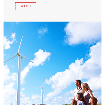
MORE +